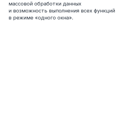
—
действуйте сейчас
Полный контроль над
информацией
Гарантия соответствия
«Честному знаку»
Скачать регламент работы с ЧЗ