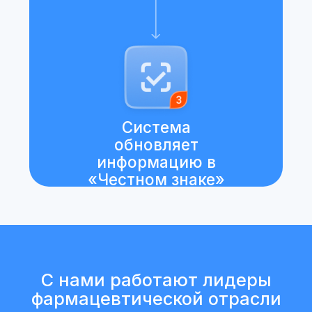
циклом контейнеров с информацией, но
и обеспечил четкую синхронизацию между
внутренними процессами и требованиями
МДЛП. Особенно впечатлила возможность
массовой обработки данных
и возможность выполнения всех функций
в режиме «одного окна».