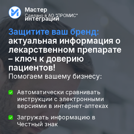
Мастер
Сделано в АО "ПРОМИС"
интеграций
Защитите ваш бренд:
актуальная информация о
лекарственном препарате
– ключ к доверию
пациентов!
Помогаем вашему бизнесу:
Автоматически сравнивать
инструкции с электронными
версиями в интернет-аптеках
Загружать информацию в
Честный знак
Быстро обмениваться
актуальными данными с
аптеками