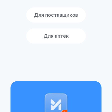
Артем Корзухин
Менеджер цифрового
маркетинга
«Мастер Интеграции» существенно
оптимизировал наше взаимодействие
с МДЛП: процесс создания контейнеров
стал прозрачным, а связь с «Честным
знаком» — мгновенной. Отдельно
благодарим за гибкость в
редактировании данных и оперативные
решения от технической команды.
Идеальный инструмент для соблюдения
регуляторных стандартов!