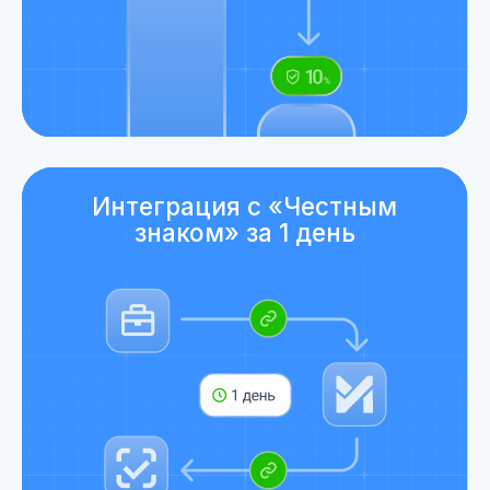
Всё просто — даже для не
технических специалистов
Для поставщиков
Для аптек
Подключаетесь к
«Мастеру