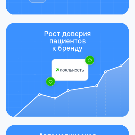
интеграции»
Загружаете
данные в
несколько кликов
Система
обновляет
информацию в
«Честном знаке»