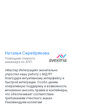
+7 (831) 461-89-80
marketing@promis.ru
Заказать звонок
Наталья Серебрякова
Помощник главного
© 2025 АО «Промис» Все права защищены
инженера по АПП
Политика конфиденциальности
«Мастер Интеграции» значительно
упростил нашу работу с МДЛП
благодаря интуитивному интерфейсу и
быстрой интеграции. Особо ценим
оперативную поддержку и возможность
мгновенно вносить правки в контейнеры,
что обеспечивает соответствие
требованиям «Честного знака».
Рекомендуем коллегам!