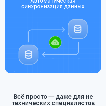
С нами работают лидеры
фармацевтической отрасли
листайте влево